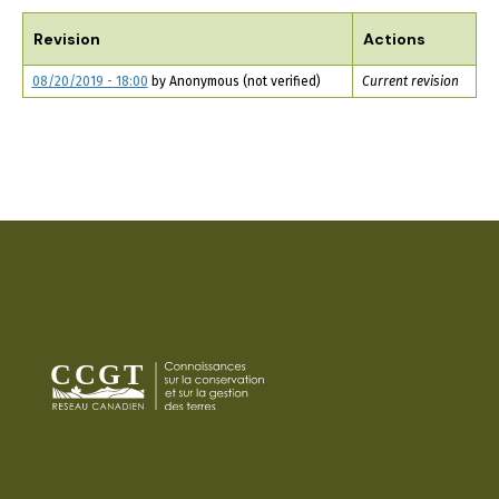
TABS
Revision
Actions
08/20/2019 - 18:00
by
Anonymous (not verified)
Current revision