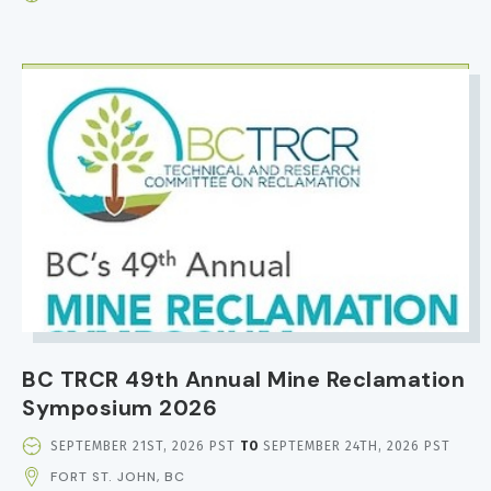
DATE
AND
TIME
IMAGE
BC TRCR 49th Annual Mine Reclamation
Symposium 2026
EVENT
SEPTEMBER 21ST, 2026 PST
TO
SEPTEMBER 24TH, 2026 PST
DATE
FORT ST. JOHN, BC
AND