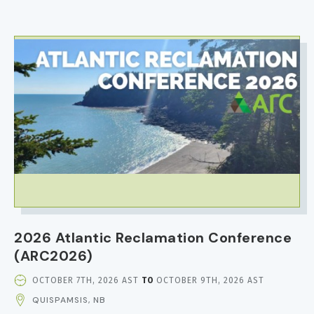
TIME
IMAGE
2026 Atlantic Reclamation Conference
(ARC2026)
EVENT
OCTOBER 7TH, 2026 AST
TO
OCTOBER 9TH, 2026 AST
DATE
QUISPAMSIS, NB
AND
TIME