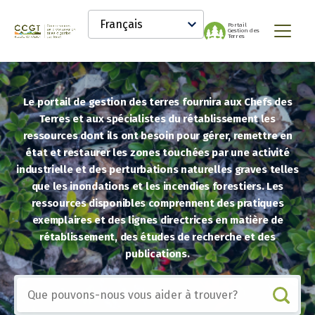
main
Select
content
P
o
r
tail
your
Gestion
d
es
Canadian
Menu
T
er
r
es
language
Conservation
and
Land
Management
Le portail de gestion des terres fournira aux Chefs des
(CCLM)
Knowledge
Terres et aux spécialistes du rétablissement les
Network
ressources dont ils ont besoin pour gérer, remettre en
état et restaurer les zones touchées par une activité
industrielle et des perturbations naturelles graves telles
que les inondations et les incendies forestiers. Les
ressources disponibles comprennent des pratiques
exemplaires et des lignes directrices en matière de
rétablissement, des études de recherche et des
publications.
Inclure
l’un
des